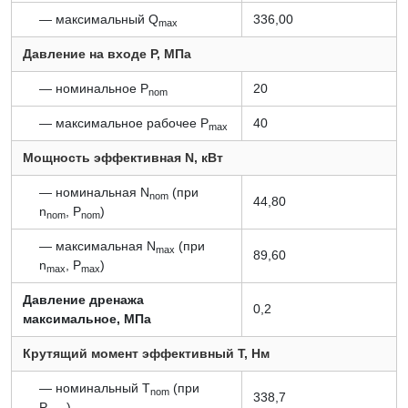
— максимальный Q
336,00
max
Давление на входе P, МПа
— номинальное P
20
nom
— максимальное рабочее P
40
max
Мощность эффективная N, кВт
— номинальная N
(при
nom
44,80
n
, P
)
nom
nom
— максимальная N
(при
max
89,60
n
, P
)
max
max
Давление дренажа
0,2
максимальное, МПа
Крутящий момент эффективный T, Нм
— номинальный T
(при
nom
338,7
P
)