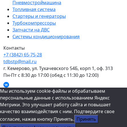
Пневмостроймашина
Топливная система
Стартеры и генераторы
Турбокомпрессоры
Запчасти на ДВС
Системы кондиционирования
Контакты
+7 (3842) 65-75-28
tdbstp@mail.ru
г. Кемерово, ул. Тухачевского 54Б, корп 1, оф. 313
Пн-Пт с 8:30 до 17:00
(обед с 11:30 до 12:00)
Прокрутка
Мы используем cookie-файлы и обрабатываем
вверх
персональные данные с использованием Яндекс
Метрики. Это улучшает работу сайта и повышает
качество взаимодействия с ним. Подтвердите свое
согласие, нажав кнопку Принять.
Принять