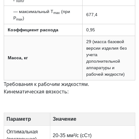
nom
— максимальный T
(при
max
677,4
P
)
max
Коэффициент расхода
0,95
29 (масса базовой
версии изделия без
учета
Масса, кг
дополнительной
аппаратуры и
рабочей жидкости)
Требования к рабочим жидкостям.
Кинематическая вязкость:
Параметр
Значение
Оптимальная
20-35 мм²/с (сСт)