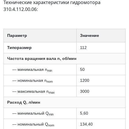
Технические характеристики гидромотора
310.4.112.00.06:
Параметр
Значение
Типоразмер
112
Частота вращения вала n, об/мин
— минимальная n
50
min
— номинальная n
1200
nom
— максимальная n
3000
max
Расход Q, л/мин
— минимальный Q
5,60
min
— номинальный Q
134,40
nom