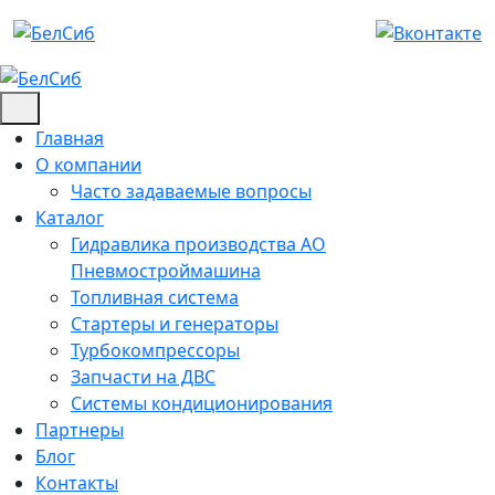
Skip
to
content
Главная
О компании
Часто задаваемые вопросы
Каталог
Гидравлика производства АО
Пневмостроймашина
Топливная система
Стартеры и генераторы
Турбокомпрессоры
Запчасти на ДВС
Системы кондиционирования
Партнеры
Блог
Контакты