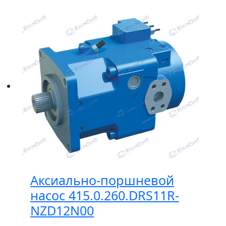
Аксиально-поршневой
насос 415.0.260.DRS11R-
NZD12N00