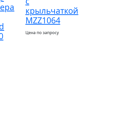
c
ера
крыльчаткой
MZZ1064
d
Цена по запросу
0