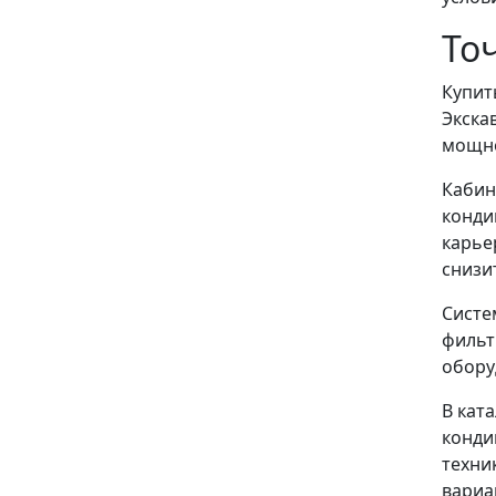
То
Купит
Экска
мощно
Кабин
конди
карье
снизи
Систе
фильт
обору
В кат
конди
техни
вариа