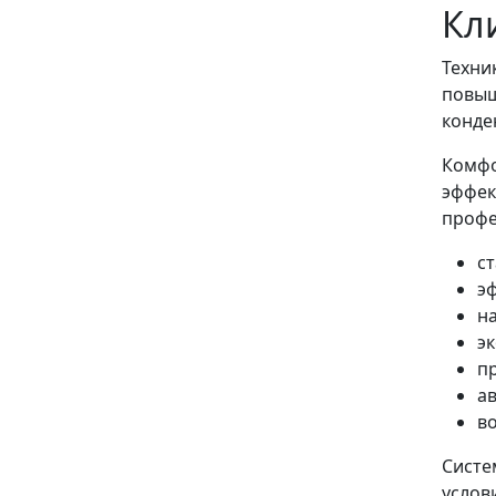
Кл
Техни
повыш
конде
Комфо
эффек
профе
с
э
н
э
п
а
в
Систе
услов