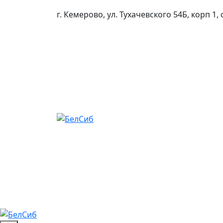
Skip
г. Кемерово, ул. Тухачевского 54Б, корп 1, 
to
content