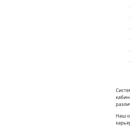
Систе
кабин
разли
Наш о
карье