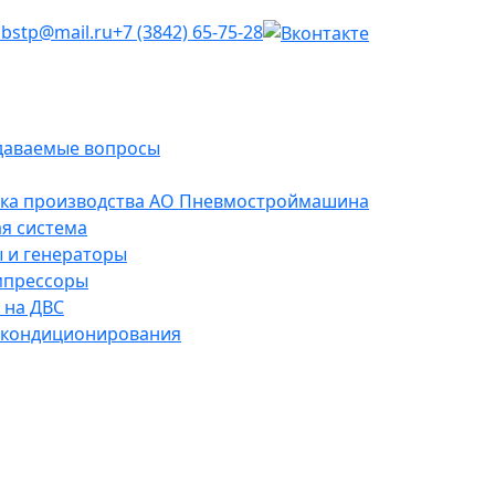
dbstp@mail.ru
+7 (3842) 65-75-28
даваемые вопросы
ика производства АО Пневмостроймашина
я система
 и генераторы
мпрессоры
 на ДВС
 кондиционирования