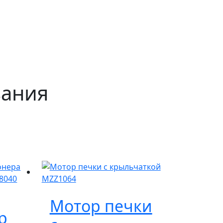
вания
Мотор печки
р