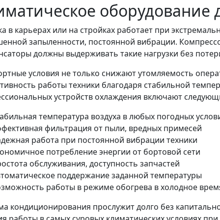
иматическое оборудование 
ка в карьерах или на стройках работает при экстремальн
енной запыленности, постоянной вибрации. Компресс
нсаторы должны выдерживать такие нагрузки без потер
ртные условия не только снижают утомляемость опера
тивность работы техники благодаря стабильной темпер
ссиональных устройств охлаждения включают следующи
табильная температура воздуха в любых погодных услов
ффективная фильтрация от пыли, вредных примесей
адежная работа при постоянной вибрации техники
кономичное потребление энергии от бортовой сети
ростота обслуживания, доступность запчастей
втоматическое поддержание заданной температуры
озможность работы в режиме обогрева в холодное врем
ма кондиционирования прослужит долго без капитальн
ия работы в самых суровых климатических условиях при