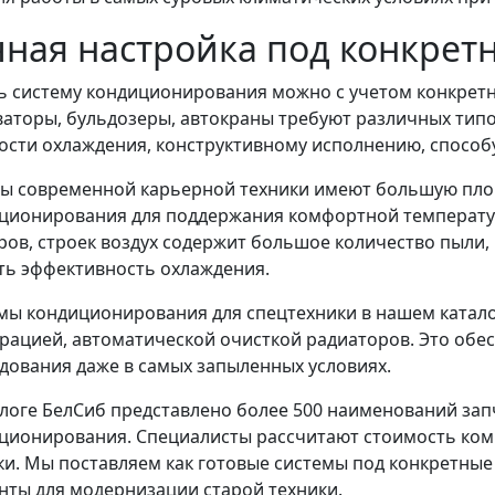
чная настройка под конкрет
ь систему кондиционирования можно с учетом конкретно
ваторы, бульдозеры, автокраны требуют различных тип
сти охлаждения, конструктивному исполнению, способу
ы современной карьерной техники имеют большую пло
ционирования для поддержания комфортной температуры
ров, строек воздух содержит большое количество пыли,
ть эффективность охлаждения.
мы кондиционирования для спецтехники в нашем катал
рацией, автоматической очисткой радиаторов. Это обе
дования даже в самых запыленных условиях.
алоге БелСиб представлено более 500 наименований зап
ционирования. Специалисты рассчитают стоимость ком
ки. Мы поставляем как готовые системы под конкретны
нты для модернизации старой техники.