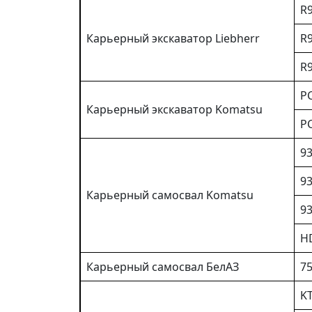
R
Карьерный экскаватор Liebherr
R9
R
P
Карьерный экскаватор Komatsu
P
9
9
Карьерный самосвал Komatsu
9
H
Карьерный самосвал БелАЗ
7
K