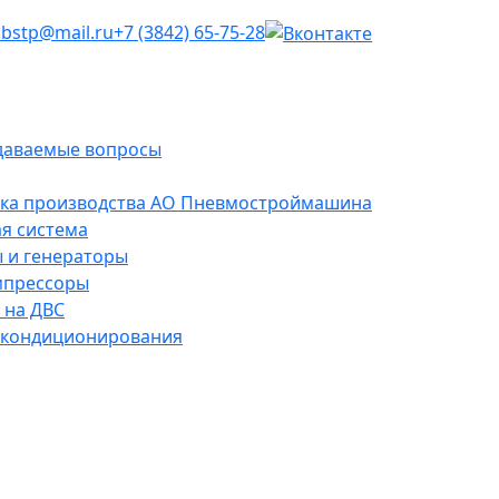
dbstp@mail.ru
+7 (3842) 65-75-28
даваемые вопросы
ика производства АО Пневмостроймашина
я система
 и генераторы
мпрессоры
 на ДВС
 кондиционирования