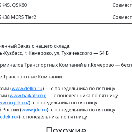
SK45, QSK60
Совмести
SK38 MCRS Tier2
Совмест
енный Заказ с нашего склада.
-Кузбасс, г. Кемерово, ул. Тухачевского — 54 Б
ерминалов Транспортных Компаний в г.Кемерово — бесп
е Транспортные Компании:
сии (
www.dellin.ru
) — с понедельника по пятницу
ии (
www.baikalsr.ru
) — с понедельника по пятницу
w.nrg-tk.ru/
)- с понедельника по пятницу
 России (
www.jde.ru
)- с понедельника по пятницу
cdek.ru/
)- с понедельника по пятницу
Похожие