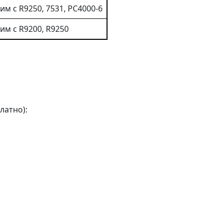
м с R9250, 7531, PC4000-6
им с R9200, R9250
латно):