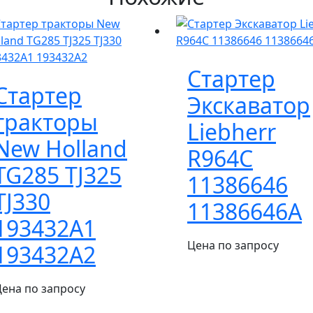
Стартер
Стартер
Экскаватор
тракторы
Liebherr
New Holland
R964C
TG285 TJ325
11386646
TJ330
11386646А
193432A1
Цена по запросу
193432A2
ена по запросу