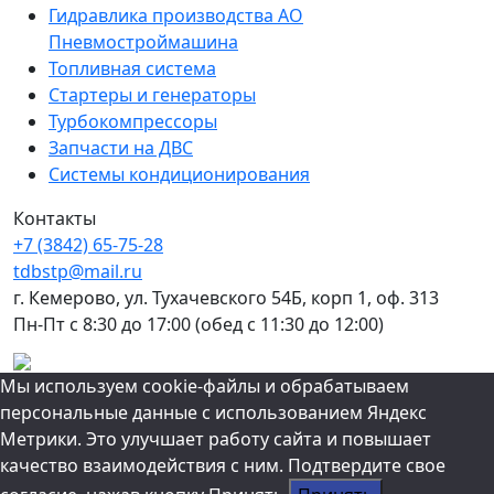
Гидравлика производства АО
Пневмостроймашина
Топливная система
Стартеры и генераторы
Турбокомпрессоры
Запчасти на ДВС
Системы кондиционирования
Контакты
+7 (3842) 65-75-28
tdbstp@mail.ru
г. Кемерово, ул. Тухачевского 54Б, корп 1, оф. 313
Пн-Пт с 8:30 до 17:00
(обед с 11:30 до 12:00)
Прокрутка
Мы используем cookie-файлы и обрабатываем
вверх
персональные данные с использованием Яндекс
Метрики. Это улучшает работу сайта и повышает
качество взаимодействия с ним. Подтвердите свое